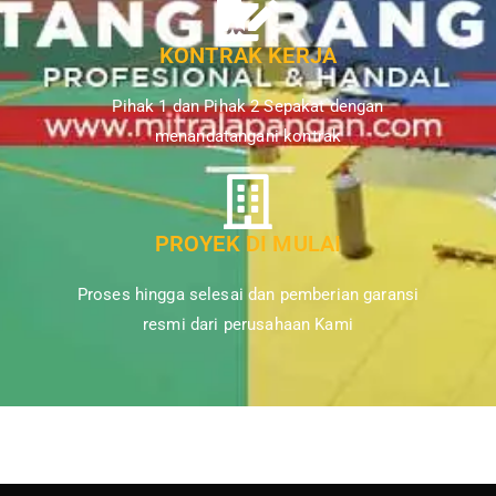
KONTRAK KERJA
Pihak 1 dan Pihak 2 Sepakat dengan
menandatangani kontrak
PROYEK DI MULAI
Proses hingga selesai dan pemberian garansi
resmi dari perusahaan Kami