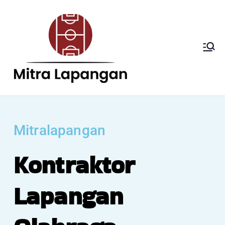
Mitra
Kontraktor
Lapangan Olahraga
Lapang
di Indonesia
an
Mitralapangan
Kontraktor
Lapangan