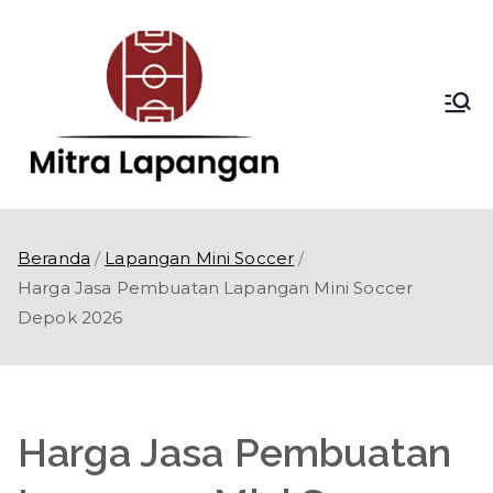
Loncat
ke
konten
Mitra
Kontraktor
Lapangan Olahraga
Lapang
di Indonesia
an
Beranda
Lapangan Mini Soccer
Harga Jasa Pembuatan Lapangan Mini Soccer
Depok 2026
Harga Jasa Pembuatan