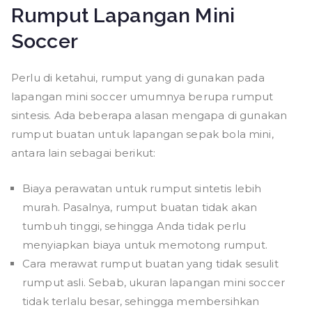
Rumput Lapangan Mini
Soccer
Perlu di ketahui, rumput yang di gunakan pada
lapangan mini soccer umumnya berupa rumput
sintesis. Ada beberapa alasan mengapa di gunakan
rumput buatan untuk lapangan sepak bola mini,
antara lain sebagai berikut:
Biaya perawatan untuk rumput sintetis lebih
murah. Pasalnya, rumput buatan tidak akan
tumbuh tinggi, sehingga Anda tidak perlu
menyiapkan biaya untuk memotong rumput.
Cara merawat rumput buatan yang tidak sesulit
rumput asli. Sebab, ukuran lapangan mini soccer
tidak terlalu besar, sehingga membersihkan