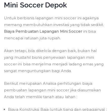
Mini Soccer Depok
Untuk berbisnis lapangan mini soccer ini agaknya
memang membutuhkan investasi yang tidak sedikit.
Biaya Pembuatan Lapangan Mini Soccer
ini bisa
mencapai ratusan juta rupiah.
Akan tetapi, bila dikelola dengan baik, bukan hal
yang mustahil bisnis penyewaan lapangan mini
soccer ini bisa menjelma menjadi ladang emas yang
sangat menguntungkan bagi Anda.
Berikut merupakan Analisa perhitungan biaya
pembuatan lapangan mini soccer jika diasumsikan
Anda telah memiliki tanah atau lahan :
Biaya Konstruksi Baja (untuk tiang dan sebagainya) :