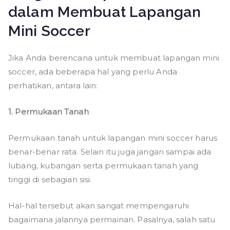
dalam Membuat Lapangan
Mini Soccer
Jika Anda berencana untuk membuat lapangan mini
soccer, ada beberapa hal yang perlu Anda
perhatikan, antara lain:
1. Permukaan Tanah
Permukaan tanah untuk lapangan mini soccer harus
benar-benar rata. Selain itu juga jangan sampai ada
lubang, kubangan serta permukaan tanah yang
tinggi di sebagian sisi.
Hal-hal tersebut akan sangat mempengaruhi
bagaimana jalannya permainan. Pasalnya, salah satu