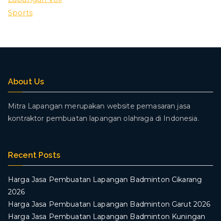
Sports
About Us
Mitra Lapangan merupakan website pemasaran jasa
kontraktor pembuatan lapangan olahraga di Indonesia.
Recent Posts
Harga Jasa Pembuatan Lapangan Badminton Cikarang
2026
Harga Jasa Pembuatan Lapangan Badminton Garut 2026
Harga Jasa Pembuatan Lapangan Badminton Kuningan