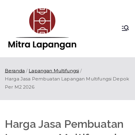
Loncat
ke
konten
Mitra
Kontraktor
Lapangan Olahraga
Lapang
di Indonesia
an
Beranda
Lapangan Multifungsi
Harga Jasa Pembuatan Lapangan Multifungsi Depok
Per M2 2026
Harga Jasa Pembuatan