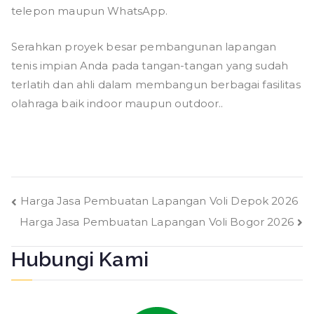
telepon maupun WhatsApp.
Serahkan proyek besar pembangunan lapangan
tenis impian Anda pada tangan-tangan yang sudah
terlatih dan ahli dalam membangun berbagai fasilitas
olahraga baik indoor maupun outdoor..
Navigasi
Harga Jasa Pembuatan Lapangan Voli Depok 2026
Harga Jasa Pembuatan Lapangan Voli Bogor 2026
pos
Hubungi Kami