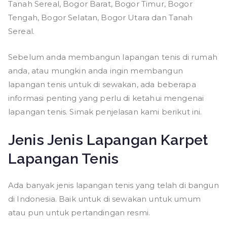
Tanah Sereal, Bogor Barat, Bogor Timur, Bogor
Tengah, Bogor Selatan, Bogor Utara dan Tanah
Sereal.
Sebelum anda membangun lapangan tenis di rumah
anda, atau mungkin anda ingin membangun
lapangan tenis untuk di sewakan, ada beberapa
informasi penting yang perlu di ketahui mengenai
lapangan tenis. Simak penjelasan kami berikut ini.
Jenis Jenis Lapangan Karpet
Lapangan Tenis
Ada banyak jenis lapangan tenis yang telah di bangun
di Indonesia. Baik untuk di sewakan untuk umum
atau pun untuk pertandingan resmi.