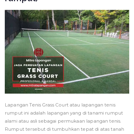
Lapangan Tenis Grass Court atau lapangan tenis
rumput ini adalah lapangan yang di tanami rumput
alami atau asli sebagai permukaan lapangan tenis.
Rumput tersebut di tumbuhkan tepat di atas tanah