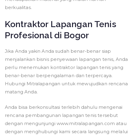
berkualitas.
Kontraktor Lapangan Tenis
Profesional di Bogor
Jika Anda yakin Anda sudah benar-benar siap
menjalankan bisnis penyewaan lapangan tenis, Anda
perlu menemukan kontraktor lapangan tenis yang
benar-benar berpengalaman dan terpercaya.
Hubungi Mitralapangan untuk mewujudkan rencana
matang Anda.
Anda bisa berkonsultasi terlebih dahulu mengenai
rencana pembangunan lapangan tenis tersebut
dengan mengunjungi www.mitralapangan.com atau
dengan menghubungi kami secara langsung melalui