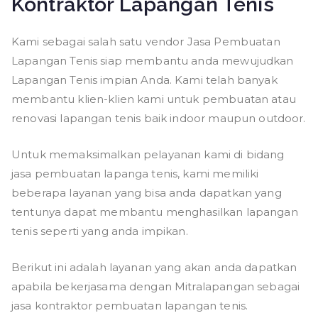
Kontraktor Lapangan Tenis
Kami sebagai salah satu vendor Jasa Pembuatan
Lapangan Tenis siap membantu anda mewujudkan
Lapangan Tenis impian Anda. Kami telah banyak
membantu klien-klien kami untuk pembuatan atau
renovasi lapangan tenis baik indoor maupun outdoor.
Untuk memaksimalkan pelayanan kami di bidang
jasa pembuatan lapanga tenis, kami memiliki
beberapa layanan yang bisa anda dapatkan yang
tentunya dapat membantu menghasilkan lapangan
tenis seperti yang anda impikan.
Berikut ini adalah layanan yang akan anda dapatkan
apabila bekerjasama dengan Mitralapangan sebagai
jasa kontraktor pembuatan lapangan tenis.