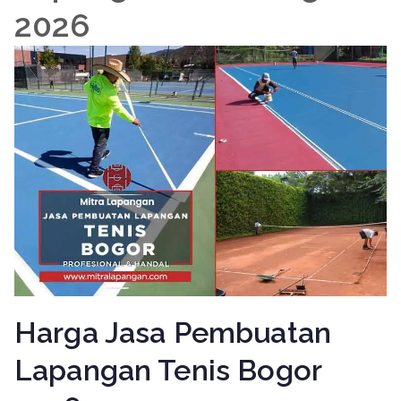
2026
Harga Jasa Pembuatan
Lapangan Tenis Bogor