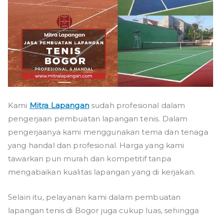
Kami
Mitra Lapangan
sudah profesional dalam
pengerjaan pembuatan lapangan tenis. Dalam
pengerjaanya kami menggunakan tema dan tenaga
yang handal dan profesional. Harga yang kami
tawarkan pun murah dan kompetitif tanpa
mengabaikan kualitas lapangan yang di kerjakan.
Selain itu, pelayanan kami dalam pembuatan
lapangan tenis di Bogor juga cukup luas, sehingga