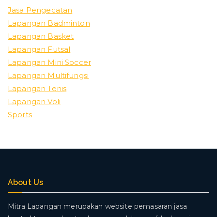
Jasa Pengecatan
Lapangan Badminton
Lapangan Basket
Lapangan Futsal
Lapangan Mini Soccer
Lapangan Multifungsi
Lapangan Tenis
Lapangan Voli
Sports
About Us
Mitra Lapangan merupakan website pemasaran jasa