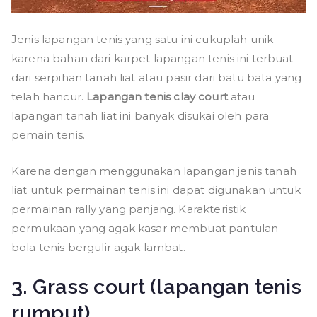
Jenis lapangan tenis yang satu ini cukuplah unik
karena bahan dari karpet lapangan tenis ini terbuat
dari serpihan tanah liat atau pasir dari batu bata yang
telah hancur.
Lapangan tenis clay court
atau
lapangan tanah liat ini banyak disukai oleh para
pemain tenis.
Karena dengan menggunakan lapangan jenis tanah
liat untuk permainan tenis ini dapat digunakan untuk
permainan rally yang panjang. Karakteristik
permukaan yang agak kasar membuat pantulan
bola tenis bergulir agak lambat.
3. Grass court (lapangan tenis
rumput)