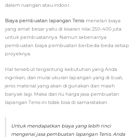
dalam ruangan atau indoor.
Biaya pembuatan lapangan Tenis
menelan biaya
yang amat besar yaitu di kisaran nilai 250-400 juta
untuk pembuatannya. Namun sebenarnya
pembuatan biaya pembuatan berbeda-beda setiap
proyeknya.
Hal tersebut tergantung kebutuhan yang Anda
inginkan, dari mulai ukuran lapangan yang di buat,
jenis material yang akan di gunakan dan masih
banyak lagi. Maka dari itu harga jasa pembuatan
lapangan Tenis ini tidak bisa di samaratakan.
Untuk mendapatkan biaya yang lebih rinci
mengenai jasa pembuatan lapangan Tenis. Anda