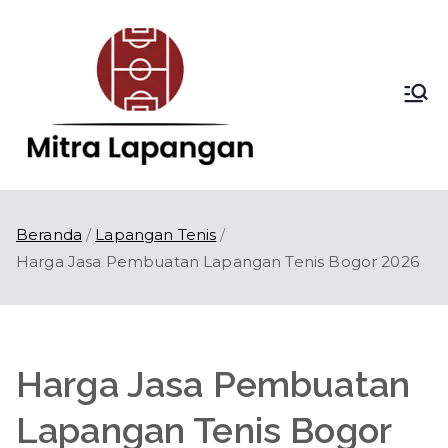
Loncat
ke
konten
Mitra
Kontraktor
Lapangan Olahraga
Lapang
di Indonesia
an
Beranda
Lapangan Tenis
Harga Jasa Pembuatan Lapangan Tenis Bogor 2026
Harga Jasa Pembuatan
Lapangan Tenis Bogor