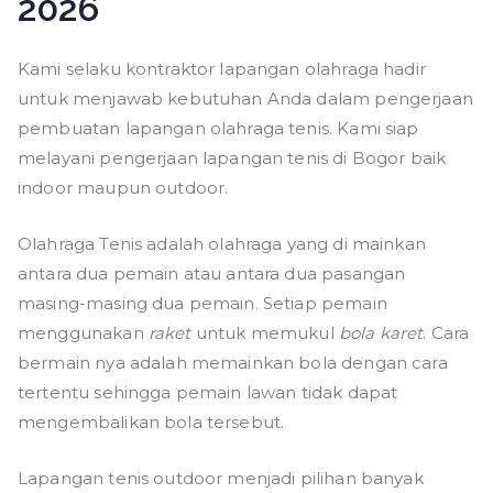
2026
Kami selaku kontraktor lapangan olahraga hadir
untuk menjawab kebutuhan Anda dalam pengerjaan
pembuatan lapangan olahraga tenis. Kami siap
melayani pengerjaan lapangan tenis di Bogor baik
indoor maupun outdoor.
Olahraga Tenis adalah olahraga yang di mainkan
antara dua pemain atau antara dua pasangan
masing-masing dua pemain. Setiap pemain
menggunakan
raket
untuk memukul
bola karet
. Cara
bermain nya adalah memainkan bola dengan cara
tertentu sehingga pemain lawan tidak dapat
mengembalikan bola tersebut.
Lapangan tenis outdoor menjadi pilihan banyak