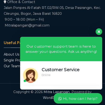
Office & Contact
Jalan Ponpes Al-Fatah RT.02/RW.05, Desa Pasirangin, Kec.
Cileungsi, Bogor, Jawa Barat 16820
9:00 – 18:00 (Mon – Fri)
Mitralapangan@gmail.com
Useful Pages
Our customer support team is here to
answer your questions. Ask us anything!
About Us
Single Project
Our Team
Customer Service
Online
Copyright © 2026
Mitra Lapangan
. Powered by
WordPress
.
Hi, how can I help?