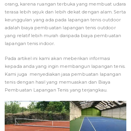
orang, karena ruangan terbuka yang membuat udara
terasa lebih sejuk dan lebih dekat dengan alam. Serta
keunggulan yang ada pada lapangan tenis outdoor
adalah biaya pembuatan lapangan tenis outdoor
yang relatif lebih murah daripada biaya pembuatan
lapangan tenis indoor.
Pada artikel ini kami akan meberikan informasi
kepada anda yang ingin membangun lapangan tenis.
Kami juga menyediakan jasa pembuatan lapangan
tenis dengan hasil yang memuaskan dan Biaya
Pembuatan Lapangan Tenis yang terjangkau.