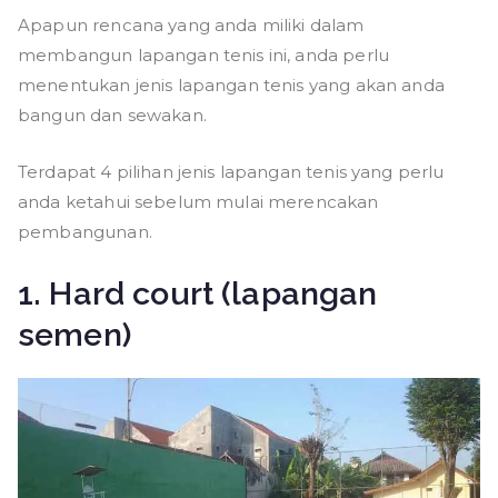
Apapun rencana yang anda miliki dalam
membangun lapangan tenis ini, anda perlu
menentukan jenis lapangan tenis yang akan anda
bangun dan sewakan.
Terdapat 4 pilihan jenis lapangan tenis yang perlu
anda ketahui sebelum mulai merencakan
pembangunan.
1.
Hard court (lapangan
semen)