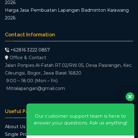
2026
Harga Jasa Pembuatan Lapangan Badminton Karawang
2026
Contact Information
+62816 3222 0857
Office & Contact
Jalan Ponpes Al-Fatah RT.02/RW.05, Desa Pasirangin, Kec.
Cileungsi, Bogor, Jawa Barat 16820
9:00 – 18:00 (Mon – Fri)
Mitralapangan@gmail.com
Useful Pages
Our customer support team is here to
answer your questions. Ask us anything!
About Us
Single Project