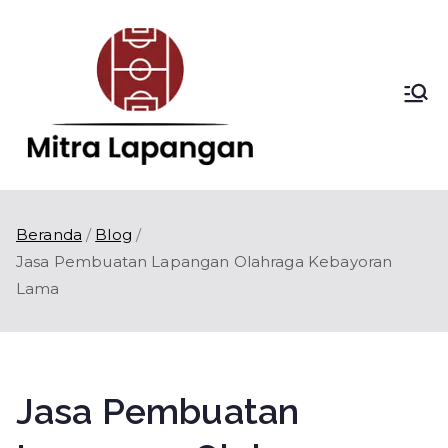
Loncat
ke
konten
Mitra
Kontraktor
Lapangan Olahraga
Lapang
di Indonesia
an
Beranda
Blog
Jasa Pembuatan Lapangan Olahraga Kebayoran
Lama
Jasa Pembuatan