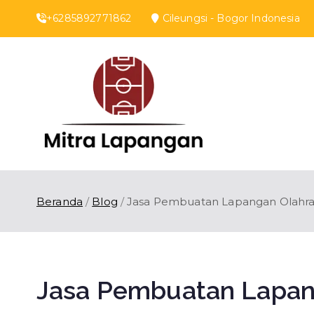
Loncat
+6285892771862
Cileungsi - Bogor Indones
ke
konten
Mitra 
Kontraktor Lapan
Beranda
Blog
Jasa Pembuatan Lapangan Olahr
Jasa Pembuatan Lapan