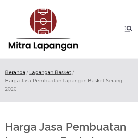
Loncat
ke
konten
Mitra
Kontraktor
Lapangan Olahraga
Lapang
di Indonesia
an
Beranda
Lapangan Basket
Harga Jasa Pembuatan Lapangan Basket Serang
2026
Harga Jasa Pembuatan