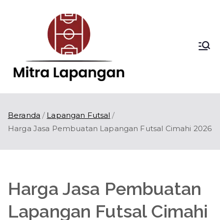
Loncat
ke
konten
Mitra
Kontraktor
Lapangan Olahraga
Lapang
di Indonesia
an
Beranda
Lapangan Futsal
Harga Jasa Pembuatan Lapangan Futsal Cimahi 2026
Harga Jasa Pembuatan
Lapangan Futsal Cimahi