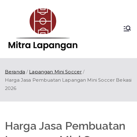
Loncat
ke
konten
Mitra
Kontraktor
Lapangan Olahraga
Lapang
di Indonesia
an
Beranda
Lapangan Mini Soccer
Harga Jasa Pembuatan Lapangan Mini Soccer Bekasi
2026
Harga Jasa Pembuatan