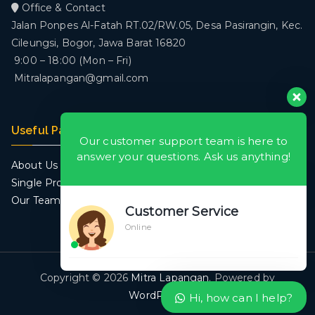
Office & Contact
Jalan Ponpes Al-Fatah RT.02/RW.05, Desa Pasirangin, Kec.
Cileungsi, Bogor, Jawa Barat 16820
9:00 – 18:00 (Mon – Fri)
Mitralapangan@gmail.com
Useful Pages
Our customer support team is here to
answer your questions. Ask us anything!
About Us
Single Project
Our Team
Customer Service
Online
Copyright © 2026
Mitra Lapangan
. Powered by
WordPress
.
Hi, how can I help?