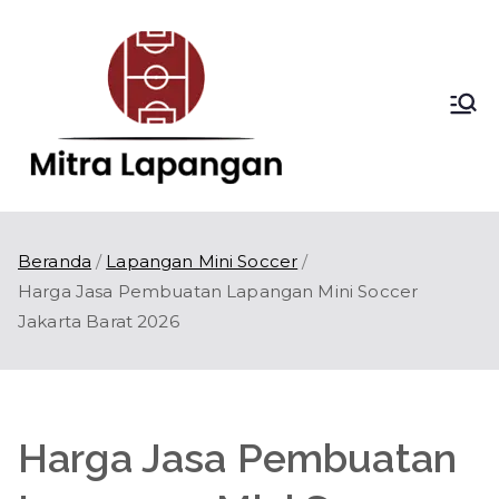
Loncat
ke
konten
Mitra
Kontraktor
Lapangan Olahraga
Lapang
di Indonesia
an
Beranda
Lapangan Mini Soccer
Harga Jasa Pembuatan Lapangan Mini Soccer
Jakarta Barat 2026
Harga Jasa Pembuatan