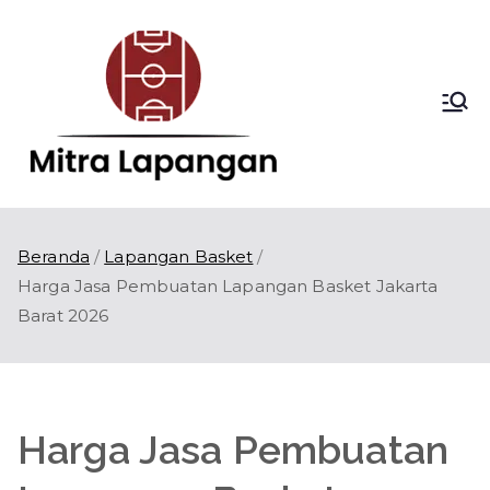
Loncat
ke
konten
Mitra
Kontraktor
Lapangan Olahraga
Lapang
di Indonesia
an
Beranda
Lapangan Basket
Harga Jasa Pembuatan Lapangan Basket Jakarta
Barat 2026
Harga Jasa Pembuatan