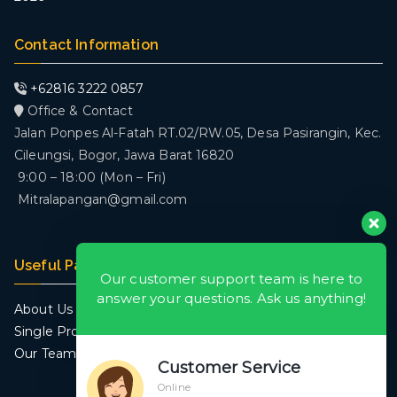
Contact Information
+62816 3222 0857
Office & Contact
Jalan Ponpes Al-Fatah RT.02/RW.05, Desa Pasirangin, Kec.
Cileungsi, Bogor, Jawa Barat 16820
9:00 – 18:00 (Mon – Fri)
Mitralapangan@gmail.com
Useful Pages
Our customer support team is here to
answer your questions. Ask us anything!
About Us
Single Project
Our Team
Customer Service
Online