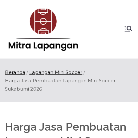
Loncat
ke
konten
Mitra
Kontraktor
Lapangan Olahraga
Lapang
di Indonesia
an
Beranda
Lapangan Mini Soccer
Harga Jasa Pembuatan Lapangan Mini Soccer
Sukabumi 2026
Harga Jasa Pembuatan