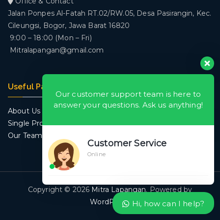
Office & Contact
Jalan Ponpes Al-Fatah RT.02/RW.05, Desa Pasirangin, Kec.
Cileungsi, Bogor, Jawa Barat 16820
9:00 – 18:00 (Mon – Fri)
Mitralapangan@gmail.com
Useful Pages
Our customer support team is here to
answer your questions. Ask us anything!
About Us
Single Project
Our Team
Customer Service
Online
Copyright © 2026
Mitra Lapangan
. Powered by
WordPress
.
Hi, how can I help?