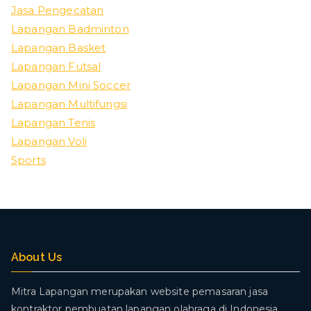
Jasa Pengecatan
Lapangan Badminton
Lapangan Basket
Lapangan Futsal
Lapangan Mini Soccer
Lapangan Multifungsi
Lapangan Tenis
Lapangan Voli
Sports
About Us
Mitra Lapangan merupakan website pemasaran jasa
kontraktor pembuatan lapangan olahraga di Indonesia.