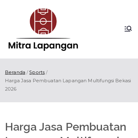
Loncat
ke
konten
Mitra
Kontraktor
Lapangan Olahraga
Lapang
di Indonesia
an
Beranda
Sports
Harga Jasa Pembuatan Lapangan Multifungsi Bekasi
2026
Harga Jasa Pembuatan