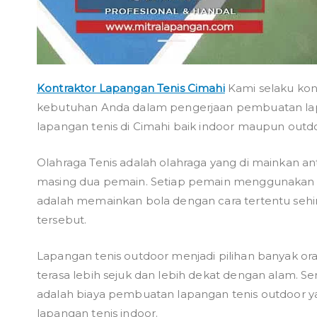
Kontraktor Lapangan Tenis Cimahi
Kami selaku kon
kebutuhan Anda dalam pengerjaan pembuatan lapa
lapangan tenis di Cimahi baik indoor maupun outd
Olahraga Tenis adalah olahraga yang di mainkan a
masing dua pemain. Setiap pemain menggunaka
adalah memainkan bola dengan cara tertentu seh
tersebut.
Lapangan tenis outdoor menjadi pilihan banyak o
terasa lebih sejuk dan lebih dekat dengan alam. S
adalah biaya pembuatan lapangan tenis outdoor ya
lapangan tenis indoor.