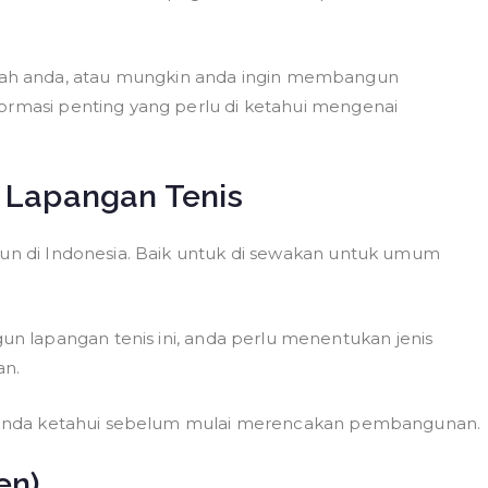
ah anda, atau mungkin anda ingin membangun
formasi penting yang perlu di ketahui mengenai
t Lapangan Tenis
gun di Indonesia. Baik untuk di sewakan untuk umum
 lapangan tenis ini, anda perlu menentukan jenis
an.
rlu anda ketahui sebelum mulai merencakan pembangunan.
en)