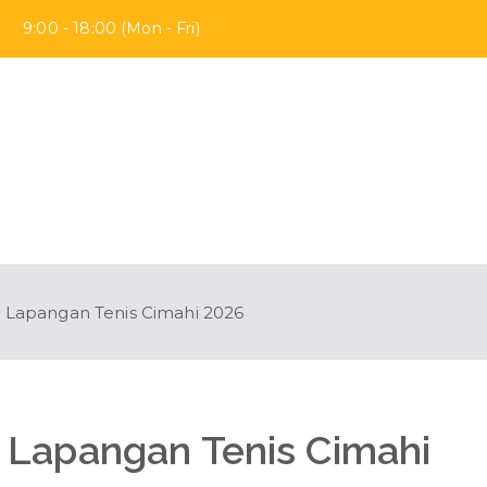
ia
9:00 - 18:00 (Mon - Fri)
Lapangan
gan Olahraga di Indonesia
Lapangan Tenis Cimahi 2026
 Lapangan Tenis Cimahi