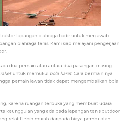
traktor lapangan olahraga hadir untuk menjawab
ngan olahraga tenis. Kami siap melayani pengerjaan
oor.
ntara dua pemain atau antara dua pasangan masing-
n
raket
untuk memukul
bola karet
. Cara bermain nya
ingga pemain lawan tidak dapat mengembalikan bola
rang, karena ruangan terbuka yang membuat udara
erta keunggulan yang ada pada lapangan tenis outdoor
ng relatif lebih murah daripada biaya pembuatan