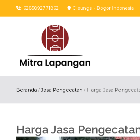
Loncat
+6285892771862
Cileungsi - Bogor Indones
ke
konten
Mitra 
Kontraktor Lapan
Beranda
Jasa Pengecatan
Harga Jasa Pengecat
Harga Jasa Pengecata