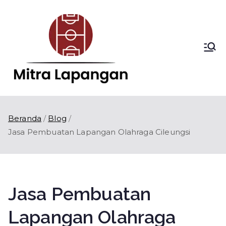
Loncat
ke
konten
Mitra
Kontraktor
Lapangan Olahraga
Lapang
di Indonesia
an
Beranda
Blog
Jasa Pembuatan Lapangan Olahraga Cileungsi
Jasa Pembuatan
Lapangan Olahraga