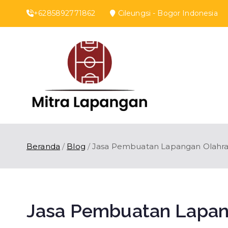
Loncat
+6285892771862
Cileungsi - Bogor Indones
ke
konten
Mitra 
Kontraktor Lapan
Beranda
Blog
Jasa Pembuatan Lapangan Olahr
Jasa Pembuatan Lapa