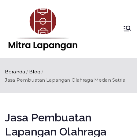
Loncat
ke
konten
Mitra
Kontraktor
Lapangan Olahraga
Lapang
di Indonesia
an
Beranda
Blog
Jasa Pembuatan Lapangan Olahraga Medan Satria
Jasa Pembuatan
Lapangan Olahraga