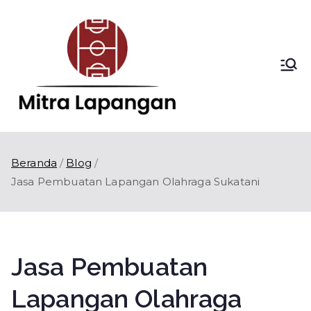
Loncat
ke
konten
Mitra
Kontraktor
Lapangan Olahraga
Lapang
di Indonesia
an
Beranda
Blog
Jasa Pembuatan Lapangan Olahraga Sukatani
Jasa Pembuatan
Lapangan Olahraga